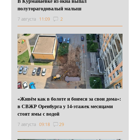
В Курманаевке из окна выпал
полуторагодовалый малыш
7 августа
11:09
2
«Живём как в болоте и боимся за свои дома»:
в СВЖР Оренбурга у 14-этажек месяцами
стоят ямы с водой
7 августа
09:18
29