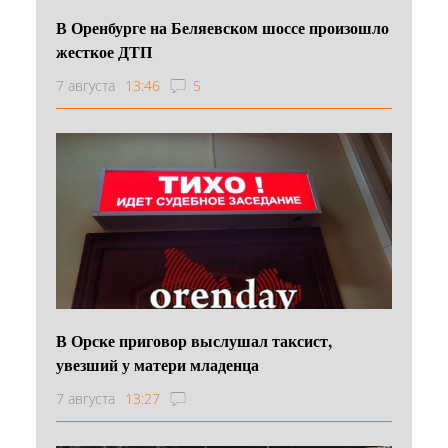
В Оренбурге на Беляевском шоссе произошло
жесткое ДТП
7 августа
13:46
5
В Орске приговор выслушал таксист,
увезший у матери младенца
7 августа
13:27