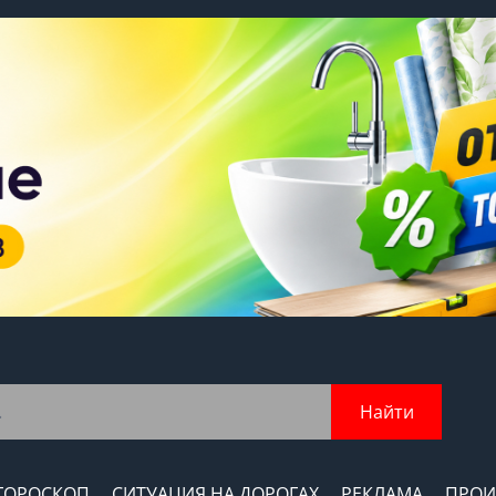
Найти
ГОРОСКОП
СИТУАЦИЯ НА ДОРОГАХ
РЕКЛАМА
ПРОИ