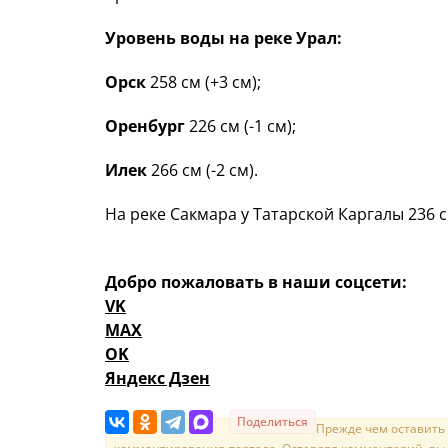
Уровень воды на реке Урал:
Орск
258 см (+3 см);
Оренбург
226 см (-1 см);
Илек
266 см (-2 см).
На реке Сакмара у Татарской Каргалы 236 см
Добро пожаловать в наши соцсети:
VK
MAX
OK
Яндекс Дзен
Поделиться
Прежде чем оставить