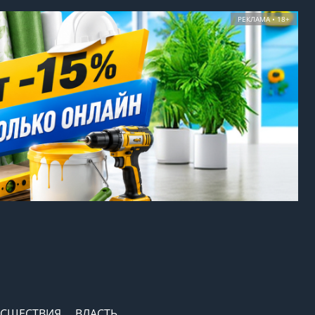
РЕКЛАМА • 18+
СШЕСТВИЯ
ВЛАСТЬ