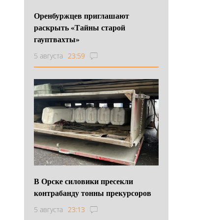
Оренбуржцев приглашают
раскрыть «Тайны старой
гауптвахты»
5 августа
23:59
В Орске силовики пресекли
контрабанду тонны прекурсоров
5 августа
23:13