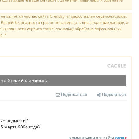
 подтверждаете ваше согласие с данными правилами и осознаете
е является частью сайта Orenday, а предоставлен сервисом cackle.
 Вашей безопасности просит не размещать персональные данные, а
нциальности сервиса cackle, поскольку обработка персональных
о. *
 этой теме были закрыты
Подписаться
Поделиться
ие надмозги?

 5 марта 2024 года?
КОММЕНТАРИИ ДЛЯ САЙТА
CACKL
E