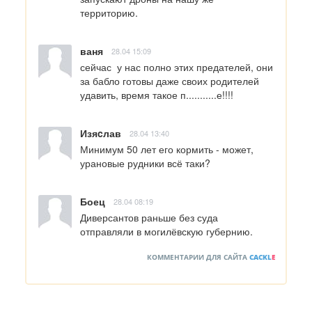
территорию.
ваня
28.04 15:09
сейчас  у нас полно этих предателей, они 
за бабло готовы даже своих родителей 
удавить, время такое п...........е!!!!
Изяcлав
28.04 13:40
Минимум 50 лет его кормить - может, 
урановые рудники всё таки?
Боец
28.04 08:19
Диверсантов раньше без суда 
отправляли в могилёвскую губернию.
КОММЕНТАРИИ ДЛЯ САЙТА
CACKL
E