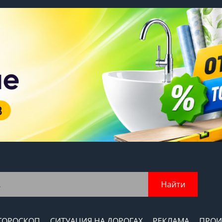
Найти
ГОРОСКОП
СИТУАЦИЯ НА ДОРОГАХ
РЕКЛАМА
ПРОИ