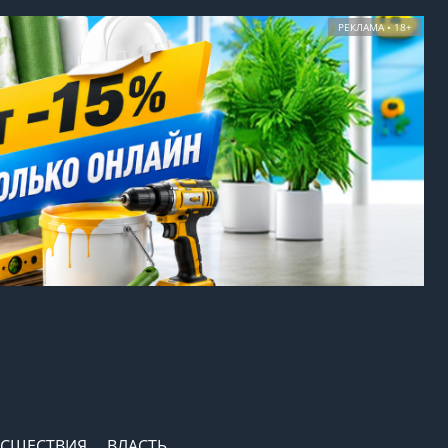
РЕКЛАМА • 18+
СШЕСТВИЯ
ВЛАСТЬ