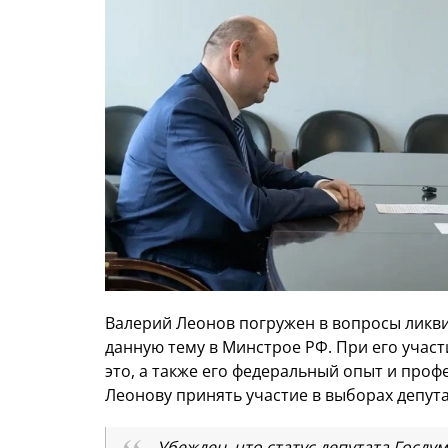
Валерий Леонов погружен в вопросы ликви
данную тему в Минстрое РФ. При его учас
это, а также его федеральный опыт и про
Леонову принять участие в выборах депут
Убежден, что статус депутата Госду