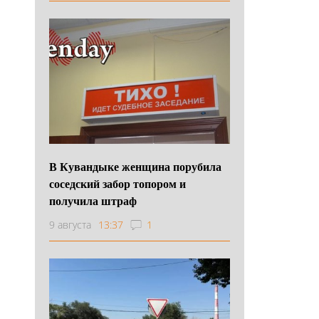
В Кувандыке женщина порубила
соседский забор топором и
получила штраф
9 августа
13:37
1