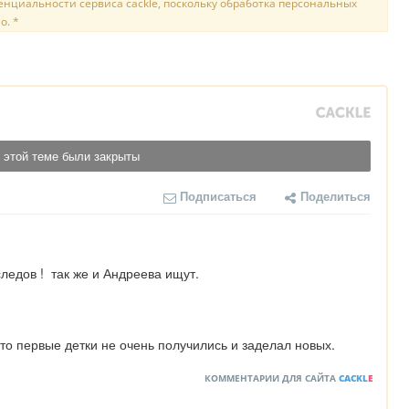
нциальности сервиса cackle, поскольку обработка персональных
о. *
 этой теме были закрыты
Подписаться
Поделиться
 следов !  так же и Андреева ищут.
что первые детки не очень получились и заделал новых.
КОММЕНТАРИИ ДЛЯ САЙТА
CACKL
E