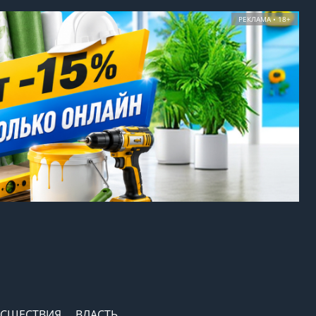
РЕКЛАМА • 18+
СШЕСТВИЯ
ВЛАСТЬ