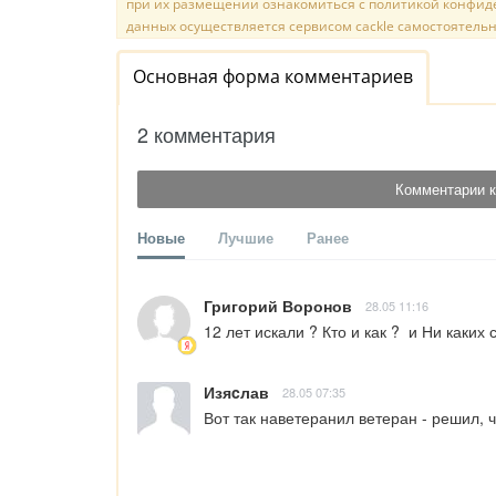
при их размещении ознакомиться с политикой конфиде
данных осуществляется сервисом cackle самостоятельн
Основная форма комментариев
2 комментария
Комментарии к
Новые
Лучшие
Ранее
Григорий Воронов
28.05 11:16
12 лет искали ? Кто и как ?  и Ни каких
Изяcлав
28.05 07:35
Вот так наветеранил ветеран - решил, 