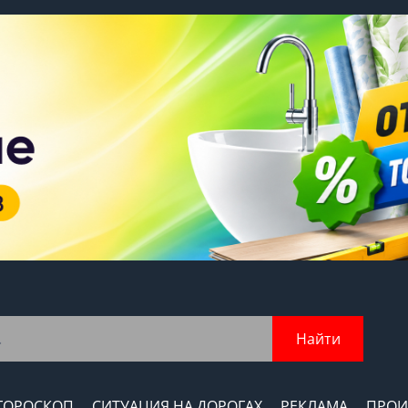
Найти
ГОРОСКОП
СИТУАЦИЯ НА ДОРОГАХ
РЕКЛАМА
ПРОИ