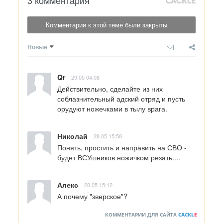
Комментарии к этой теме были закрыты
Новые
Qr
29.05 04:08
Действительно, сделайте из них 
соблазнительный адский отряд и пусть 
орудуют ножечками в тылу врага.
Николай
28.05 15:58
Понять, простить и направить на СВО - 
будет ВСУшников ножичком резать....
Алекс
28.05 15:12
А почему "зверское"?
КОММЕНТАРИИ ДЛЯ САЙТА
CACKL
E