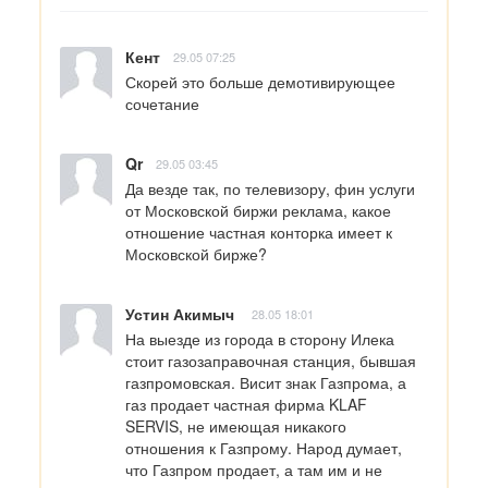
Кент
29.05 07:25
Скорей это больше демотивирующее 
сочетание
Qr
29.05 03:45
Да везде так, по телевизору, фин услуги 
от Московской биржи реклама, какое 
отношение частная конторка имеет к 
Московской бирже?
Устин Акимыч
28.05 18:01
На выезде из города в сторону Илека 
стоит газозаправочная станция, бывшая 
газпромовская. Висит знак Газпрома, а 
газ продает частная фирма KLAF 
SERVIS, не имеющая никакого 
отношения к Газпрому. Народ думает, 
что Газпром продает, а там им и не 