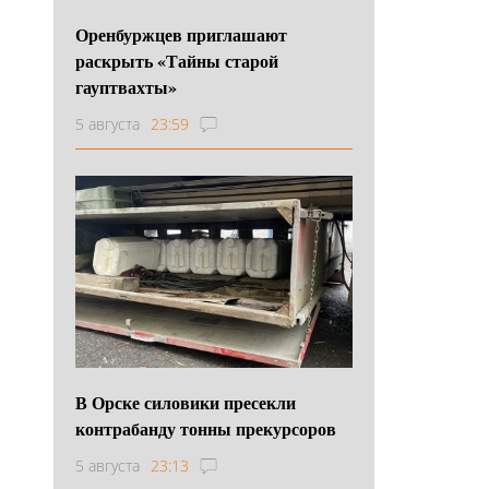
Оренбуржцев приглашают
раскрыть «Тайны старой
гауптвахты»
5 августа
23:59
В Орске силовики пресекли
контрабанду тонны прекурсоров
5 августа
23:13