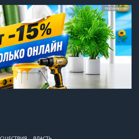
РЕКЛАМА • 18+
СШЕСТВИЯ
ВЛАСТЬ