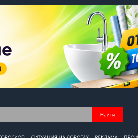
Найти
ГОРОСКОП
СИТУАЦИЯ НА ДОРОГАХ
РЕКЛАМА
ПРОИ