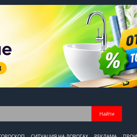
Найти
ГОРОСКОП
СИТУАЦИЯ НА ДОРОГАХ
РЕКЛАМА
ПРОИ