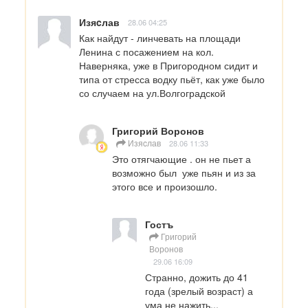
Изяcлав
28.06 04:25
Как найдут - линчевать на площади 
Ленина с посажением на кол.

Наверняка, уже в Пригородном сидит и 
типа от стресса водку пьёт, как уже было 
со случаем на ул.Волгоградской
Григорий Воронов
Изяcлав
28.06 11:33
Это отягчающие . он не пьет а 
возможно был  уже пьян и из за 
этого все и произошло.
Гостъ
Григорий
Воронов
29.06 16:09
Странно, дожить до 41 
года (зрелый возраст) а 
ума не нажить...