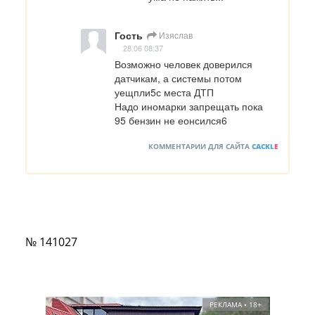
Гость
Изяcлав
28.06 08:37
Возможно человек доверился 
датчикам, а системы потом 
уещпли5с места ДТП 

Надо иномарки запрещать пока 
95 бензин не еонсился6
КОММЕНТАРИИ ДЛЯ САЙТА
CACKL
E
№ 141027
РЕКЛАМА • 18+