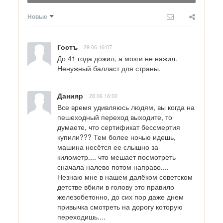
Новые
Гостъ
29.06 16:07
До 41 года дожил, а мозги не нажил. 
Ненужный балласт для страны.
Данияр
28.06 16:00
Все время удивляюсь людям, вы когда на 
пешеходный переход выходите, то 
думаете, что сертификат бессмертия 
купили??? Тем более ночью идешь, 
машина несётся ее слышно за 
километр.... что мешает посмотреть 
сначала налево потом направо.... 
Незнаю мне в нашем далёком советском 
детстве вбили в голову это правило 
железобетонно, до сих пор даже днем 
привычка смотреть на дорогу которую 
переходишь....