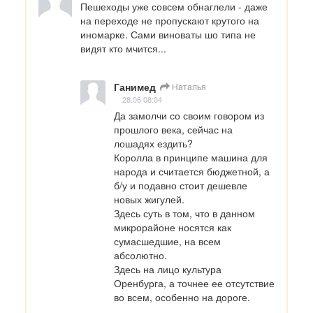
Пешеходы уже совсем обнаглели - даже 
на переходе не пропускают крутого на 
иномарке. Сами виноваты шо типа не 
видят кто мчится...
Ганимед
Наталья
28.06 08:04
Да замолчи со своим говором из 
прошлого века, сейчас на 
лошадях ездить?

Королла в принципе машина для 
народа и считается бюджетной, а 
б/у и подавно стоит дешевле 
новых жигулей.

Здесь суть в том, что в данном 
микрорайоне носятся как 
сумасшедшие, на всем 
абсолютно.

Здесь на лицо культура 
Оренбурга, а точнее ее отсутствие 
во всем, особенно на дороге.