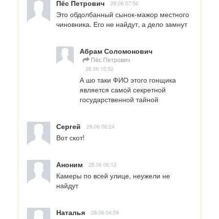
Пёс Петрович
28.06 07:56
Это обдолбанный сынок-мажор местного 
чиновника. Его не найдут, а дело замнут
Абрам Соломонович
Пёс Петрович
28.06 15:52
А шо таки ФИО этого гонщика 
является самой секретной 
государственной тайной
Сергей
28.06 06:24
Вот скот!
Аноним
28.06 06:12
Камеры по всей улице, неужели не 
найдут
Наталья
28.06 04:59