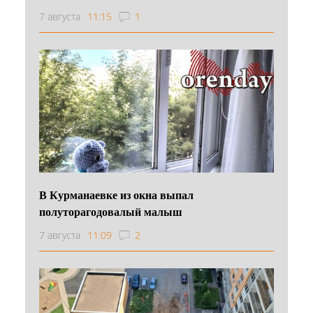
7 августа
11:15
1
В Курманаевке из окна выпал
полуторагодовалый малыш
7 августа
11:09
2