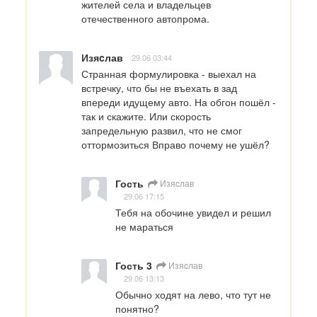
жителей села и владельцев 
отечественного автопрома.
Изяcлав
29.06 03:44
Странная формулировка - выехал на 
встречку, что бы не въехать в зад 
впереди идущему авто. На обгон пошёл - 
так и скажите. Или скорость 
запредельную развил, что не смог 
оттормозиться Вправо почему не ушёл?
Гость
Изяcлав
29.06 17:15
Тебя на обочине увидел и решил 
не мараться
Гость 3
Изяcлав
29.06 13:13
Обычно ходят на лево, что тут не 
понятно?