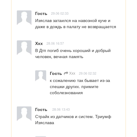
Гость
29.06 02:33
Изяслав затаился на навозной куче и 
даже в дождь в палату не возвращается
Ххх
28.06 16:57
В Дтп погиб очень хороший и добрый 
человек, вечная память
Гость
Ххх
29.06 02:32
к сожалению так бывает из-за 
спешки других. примите 
соболезнования
Гость
28.06 13:43
Страйк из датчиков и систем. Триумф 
Изяслава