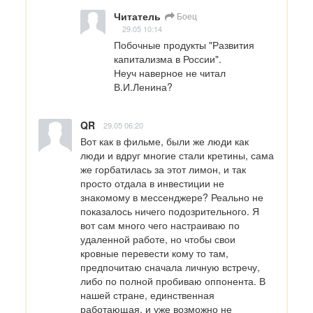
Читатель
Боец
29.05 10:14
Побочные продукты "Развития 
капитализма в России".

Неуч наверное не читал 
В.И.Ленина?
QR
29.05 06:20
Вот как в фильме, были же люди как 
люди и вдруг многие стали кретины, сама 
же горбатилась за этот лимон, и так 
просто отдала в инвестиции не 
знакомому в мессенджере? Реально не 
показалось ничего подозрительного. Я 
вот сам много чего настраиваю по 
удаленной работе, но чтобы свои 
кровные перевести кому то там, 
предпочитаю сначала личную встречу, 
либо по полной пробиваю оппонента. В 
нашей стране, единственная 
работающая, и уже возможно не 