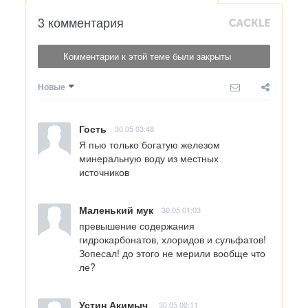
3 комментария
Комментарии к этой теме были закрыты
Новые
Гость
30.05 03:48
Я пью только богатую железом 
минеральную воду из местных 
источников
Маленький мук
30.05 01:03
превышение содержания 
гидрокарбонатов, хлоридов и сульфатов! 
Зопесал! до этого не мерили вообще что 
ле?
Устин Акимыч
30.05 00:11