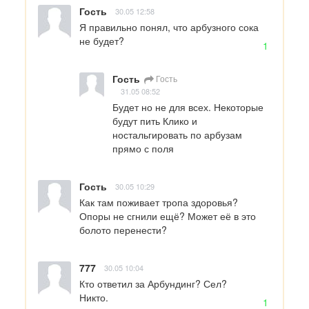
Гость
30.05 12:58
Я правильно понял, что арбузного сока 
не будет?
1
Гость
Гость
31.05 08:52
Будет но не для всех. Некоторые 
будут пить Клико и 
ностальгировать по арбузам 
прямо с поля
Гость
30.05 10:29
Как там поживает тропа здоровья?  
Опоры не сгнили ещё? Может её в это 
болото перенести?
777
30.05 10:04
Кто ответил за Арбундинг? Сел? 

Никто.
1