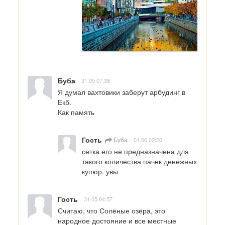
Буба
31.05 07:38
Я думал вахтовики заберут арбудинг в 
Екб.

Как память
Гость
Буба
01.06 02:26
сетка его не предназначена для 
такого количества пачек денежных 
купюр. увы
Гость
31.05 04:57
Считаю, что Солёные озёра, это 
народное достояние и все местные 