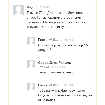
Дед
31.05 04:25
Помню 70 е. Дикое озеро. Земляной 
спуск. Голые казашки с огромными 
сиськами. Мы пацанами глаз с них не 
сводили. Вот это был курорт.
1
Гость
Дед
01.06 10:37
Небось передергивал затвор? А 
дедуля?
Сосед Деда Равиль
Дед
01.06 04:52
Точно. Так оно и было.
Гость
Дед
01.06 03:30
тебе на кучу к Изяславу нужно - 
будете смотреть вниз по склону на 
окна палат