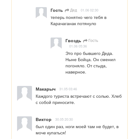
Гость
Дед
01.06 02:30
теперь понятно чего тебя в 
Карачаганак потянуло
Гвоздь
Гость
01.06 05:36
Это про бывшего Деда. 
Ныне Бойца. Он сменил 
погоняло. От стыда, 
наверное.
Макарыч
31.05 03:46
Каждого туриста встречают с солью. Хлеб 
с собой приносите.
Виктор
30.05 20:30
был один раз, ноги моей там не будет, в 
моче купаться!