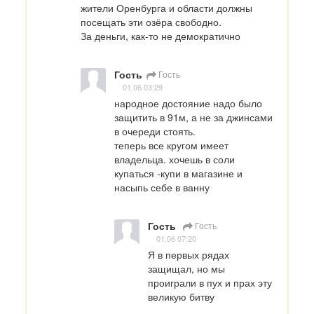
жители Оренбурга и области должны  
посещать эти озёра свободно.

За деньги, как-то не демократично
Гость
Гость
01.06 03:29
народное достояние надо было 
защитить в 91м, а не за джинсами 
в очереди стоять.

теперь все кругом имеет 
владельца. хочешь в соли 
купаться -купи в магазине и 
насыпь себе в ванну
Гость
Гость
01.06 07:20
Я в первых рядах 
защищал, но мы 
проиграли в пух и прах эту 
великую битву