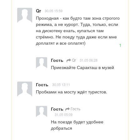
Qr
30.05 15:59
Проходная - как будто там зона строгого 
режима, а не курорт. Туда, только, если 
на дискотеку ехать, купаться там 
стрёмно. Не поеду туда даже если мне 
доплатят и все оплатят)
1
Гость
Qr
31.05 06:28
Приезжайте Саракташ в музей
Гость
30.05 13:11
Пробками на мосту ждёт туристов.
Гость
Гость
31.05 05:09
На поезде будет удобнее 
добраться