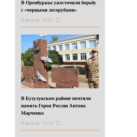
В Оренбуржье ужесточили борьбу
с «черными лесорубами»
8 августа
15:52
В Бузулукском районе почтили
память Героя России Антона
Марченко
8 августа
15:13