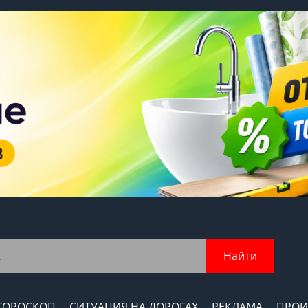
Найти
ГОРОСКОП
СИТУАЦИЯ НА ДОРОГАХ
РЕКЛАМА
ПРОИ