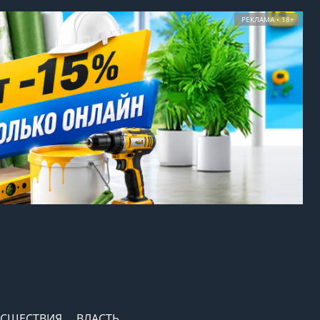
РЕКЛАМА • 18+
СШЕСТВИЯ
ВЛАСТЬ