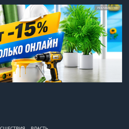
РЕКЛАМА • 18+
СШЕСТВИЯ
ВЛАСТЬ