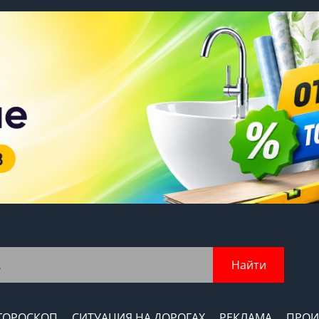
Найти
ГОРОСКОП
СИТУАЦИЯ НА ДОРОГАХ
РЕКЛАМА
ПРОИ