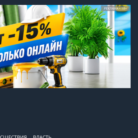
РЕКЛАМА • 18+
СШЕСТВИЯ
ВЛАСТЬ