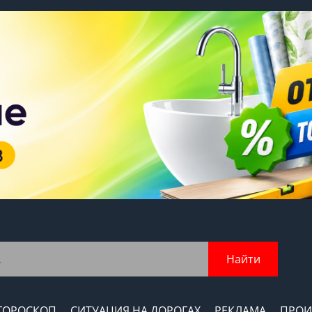
Найти
ГОРОСКОП
СИТУАЦИЯ НА ДОРОГАХ
РЕКЛАМА
ПРОИ