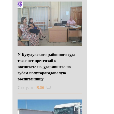
У Бузулукского районного суда
тоже нет претензий к
воспитателю, ударившего по
губам полуторагодовалую
воспитанницу
7 августа
19:06