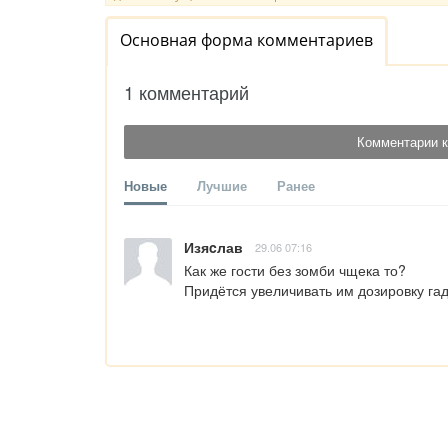
Основная форма комментариев
1 комментарий
Комментарии к
Новые
Лучшие
Ранее
Изяcлав
29.06 07:16
Как же гости без зомби чщека то?

Придётся увеличивать им дозировку га