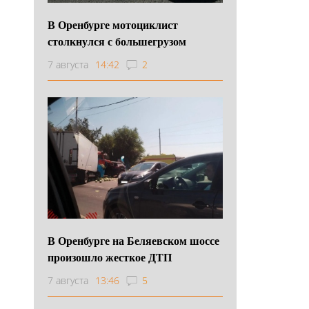
В Оренбурге мотоциклист
столкнулся с большегрузом
7 августа
14:42
2
В Оренбурге на Беляевском шоссе
произошло жесткое ДТП
7 августа
13:46
5