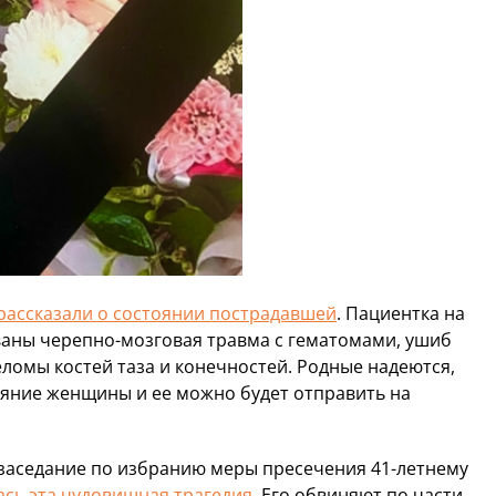
рассказали о состоянии пострадавшей
. Пациентка на
ованы черепно-мозговая травма с гематомами, ушиб
еломы костей таза и конечностей. Родные надеются,
ояние женщины и ее можно будет отправить на
 заседание по избранию меры пресечения 41-летнему
ась эта чудовищная трагедия.
Его обвиняют по части