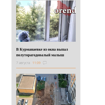
В Курманаевке из окна выпал
полуторагодовалый малыш
7 августа
11:09