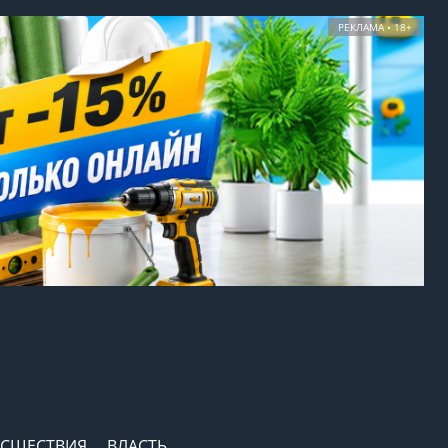
РЕКЛАМА • 18+
СШЕСТВИЯ
ВЛАСТЬ