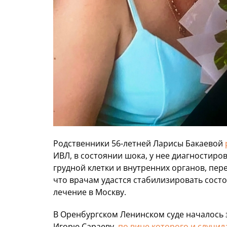
Родственники 56-летней Ларисы Бакаевой
ИВЛ, в состоянии шока, у нее диагностир
грудной клетки и внутренних органов, пер
что врачам удастся стабилизировать сост
лечение в Москву.
В Оренбургском Ленинском суде началось
Игорю Сараеву,
по вине которого и случил