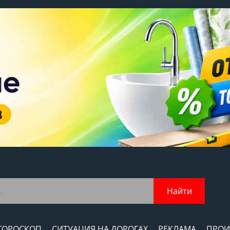
Найти
ГОРОСКОП
СИТУАЦИЯ НА ДОРОГАХ
РЕКЛАМА
ПРОИ