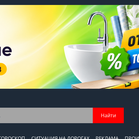
Найти
ГОРОСКОП
СИТУАЦИЯ НА ДОРОГАХ
РЕКЛАМА
ПРОИ