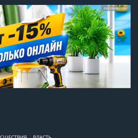
РЕКЛАМА • 18+
СШЕСТВИЯ
ВЛАСТЬ