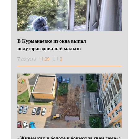
В Курманаевке из окна выпал
полуторагодовалый малыш
7 августа
11:09
2
«Живём как в болоте и боимся за свои дома»: