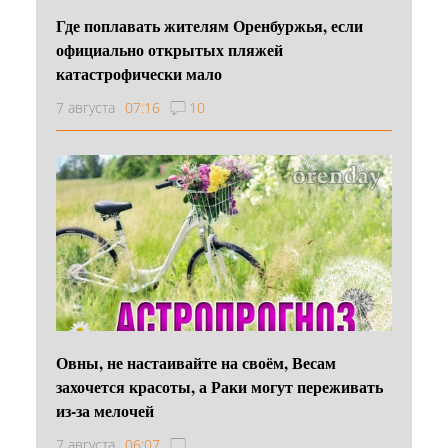
Где поплавать жителям Оренбуржья, если
официально открытых пляжей
катастрофически мало
7 августа
07:16
10
Овны, не настаивайте на своём, Весам
захочется красоты, а Раки могут переживать
из-за мелочей
7 августа
06:07