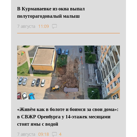
В Курманаевке из окна выпал
полуторагодовалый малыш
7 августа
11:09
«Живём как в болоте и боимся за свои дома»:
в СВЖР Оренбурга у 14-этажек месяцами
стоят ямы с водой
7 августа
09:18
4