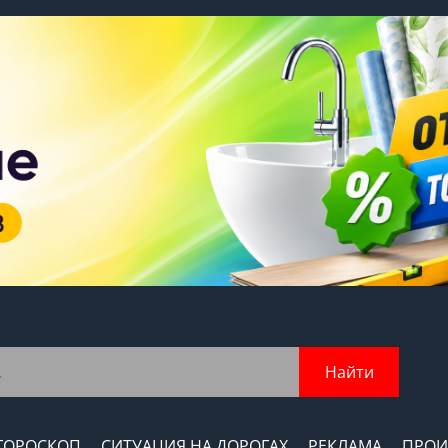
Найти
ГОРОСКОП
СИТУАЦИЯ НА ДОРОГАХ
РЕКЛАМА
ПРОИ