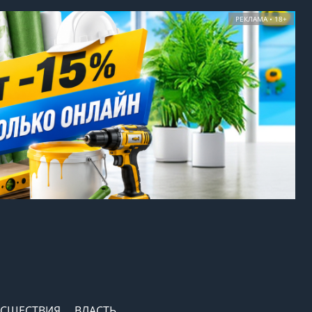
РЕКЛАМА • 18+
СШЕСТВИЯ
ВЛАСТЬ