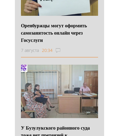
Оренбуржцы могут оформить
самозанятость онлайн через
Госуслуги
7 августа
20:34
У Бузулукского районного суда
тоже нет претензий к