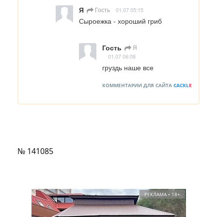
Я
Гость
01.07 05:15
Сыроежка - хороший гриб
Гость
Я
01.07 06:08
груздь наше все
КОММЕНТАРИИ ДЛЯ САЙТА
CACKL
E
№ 141085
РЕКЛАМА • 18+