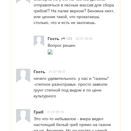
отправляться в лесные массив для сбора 
грибов!? На палке верхом? Бензина нихт, 
или ценник такой, что прокатаешь 
столько, что и есть не захочешь.
Гость
123
02.07 05:05
Вопрос решен
Гость
01.07 06:07
ничего удивительного. у нас и "газоны" 
-степное разнотравье. просто завезли 
грунт степной под видом и по цене 
культурного
Гриб
01.07 05:16
Это что-то небывалое - вчера видел 
настоящий белый гриб прямо на газоне 
на ул. Аксакова. Но он растет у самой 