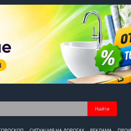
Найти
ГОРОСКОП
СИТУАЦИЯ НА ДОРОГАХ
РЕКЛАМА
ПРОИ