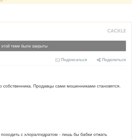
о. *
 этой теме были закрыты
Подписаться
Поделиться
го собственника. Продавцы сами мошенниками становятся.
 походить с хлоралгидратом - лишь бы бабки отжать