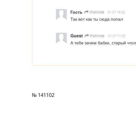
Гость
Изяcлав
01.07 18:32
Так вот как ты сюда попал
Guest
Изяcлав
01.07 17:22
А тебе зачем бабки, старый что
№ 141102