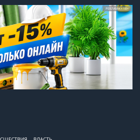
РЕКЛАМА • 18+
СШЕСТВИЯ
ВЛАСТЬ