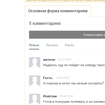
данных осуществляется сервисом cackle самостоятельн
Основная форма комментариев
5 комментариев
Комментарии к
Новые
Лучшие
Ранее
жители
01.07 04:00
Надеюсь суд не пойдет на поводу тако
Гость
30.06 19:01
А покупки в сетях так нельзя оспорить?
Изяcлав
30.06 13:44
Готов в психушке полежать и на клизмы