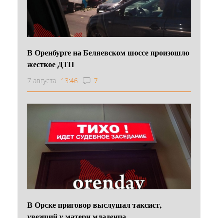
В Оренбурге на Беляевском шоссе произошло
жесткое ДТП
7 августа
13:46
7
В Орске приговор выслушал таксист,
увезший у матери младенца