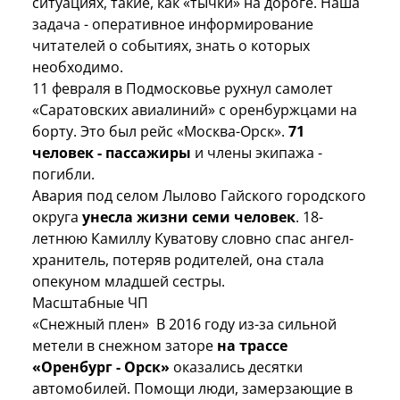
ситуациях, такие, как «тычки» на дороге. Наша
задача - оперативное информирование
читателей о событиях, знать о которых
необходимо.
11 февраля
в Подмосковье рухнул самолет
«Саратовских авиалиний» с оренбуржцами на
борту. Это был рейс «Москва-Орск».
71
человек - пассажиры
и члены экипажа -
погибли.
Авария под селом Лылово Гайского
городского
округа
унесла жизни семи человек
. 18-
летнюю Камиллу Куватову словно спас ангел-
хранитель, потеряв родителей, она стала
опекуном младшей сестры.
Масштабные ЧП
«Снежный плен»
В 2016 году из-за сильной
метели в снежном заторе
на трассе
«Оренбург - Орск»
оказались десятки
автомобилей. Помощи люди, замерзающие в