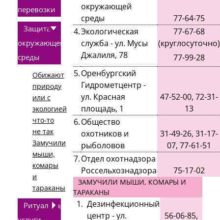
окружающей
перевозки
среды
77-64-75
Защита
4.
Экологическая
77-67-68
окружающей
служба - ул. Мусы
(круглосуточно)
Джалиля, 78
среды
77-99-28
5.
Оренбургский
Обижают
Гидрометцентр -
природу
ул. Красная
47-52-00, 72-31-
или с
площадь, 1
13
экологией
что-то
6.
Общество
не так
охотников и
31-49-26, 31-17-
Замучили
рыболовов
07, 77-61-51
мыши,
7.
Отдел охотнадзора
комары
Россельхознадзора
75-17-02
и
ЗАМУЧИЛИ МЫШИ, КОМАРЫ И
тараканы
ТАРАКАНЫ
1.
Дезинфекционный
Ритуальные
центр - ул.
56-06-85,
услуги