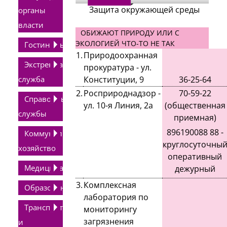
Защита окружающей среды
органы
власти
ОБИЖАЮТ ПРИРОДУ ИЛИ С
ЭКОЛОГИЕЙ ЧТО-ТО НЕ ТАК
Гостиницы
1.
Природоохранная
Экстренная
прокуратура - ул.
служба
Конституции, 9
36-25-64
2.
Росприроднадзор -
70-59-22
Справочные
ул. 10-я Линия, 2а
(общественная
службы
приемная)
896190088 88 -
Коммунальное
круглосуточны
хозяйство
оперативный
Медицина
дежурный
3.
Комплексная
Образование
лаборатория по
Транспорт
мониторингу
загрязнения
и