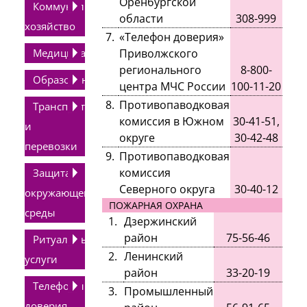
Оренбургской
Коммунальное
области
308-999
хозяйство
7.
«Телефон доверия»
Медицина
Приволжского
регионального
8-800-
Образование
центра МЧС России
100-11-20
8.
Противопаводковая
Транспорт
комиссия в Южном
30-41-51,
и
округе
30-42-48
перевозки
9.
Противопаводковая
комиссия
Защита
Северного округа
30-40-12
окружающей
ПОЖАРНАЯ ОХРАНА
среды
1.
Дзержинский
район
75-56-46
Ритуальные
2.
Ленинский
услуги
район
33-20-19
Телефоны
3.
Промышленный
доверия