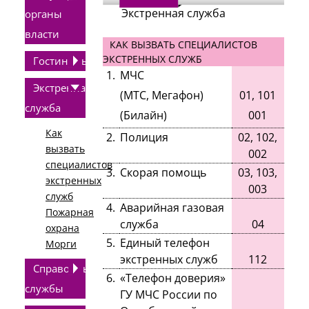
Экстренная служба
органы
власти
КАК ВЫЗВАТЬ СПЕЦИАЛИСТОВ
ЭКСТРЕННЫХ СЛУЖБ
Гостиницы
1.
МЧС
Экстренная
(МТС, Мегафон)
01, 101
служба
(Билайн)
001
Как
2.
Полиция
02, 102,
вызвать
002
специалистов
3.
Скорая помощь
03, 103,
экстренных
003
служб
4.
Аварийная газовая
Пожарная
служба
04
охрана
5.
Единый телефон
Морги
экстренных служб
112
Справочные
6.
«Телефон доверия»
службы
ГУ МЧС России по