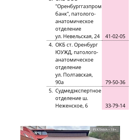
"Оренбурггазпром
банк", патолого-
анатоми
ческое
отделение
ул. Невельская, 24
41-02-05
4.
ОКБ ст. Оренбург
ЮУЖД, патолого-
анатоми
ческое
отделение
ул. Полтавская,
90а
79-50-36
5.
Судмедэкспертное
отделение ш.
Неженское, 6
33-79-14
РЕКЛАМА • 18+