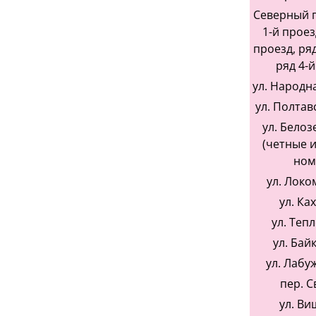
Северный п
1-й проез
проезд, ряд
ряд 4-й
ул. Народная
ул. Полтавс
ул. Белоз
(четные 
ном
ул. Локо
ул. Ка
ул. Теп
ул. Бай
ул. Лабуж
пер. С
ул. Ви