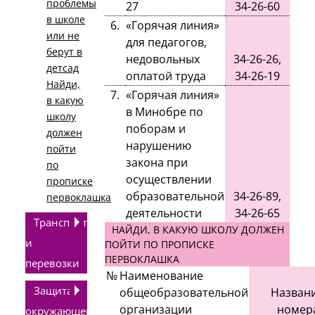
проблемы
27
34-26-60
в школе
6.
«Горячая линия»
или не
для педагогов,
берут в
недовольных
34-26-26,
детсад
оплатой труда
34-26-19
Найди,
7.
«Горячая линия»
в какую
в Минобре по
школу
поборам и
должен
нарушению
пойти
закона при
по
осуществлении
прописке
образовательной
34-26-89,
первоклашка
деятельности
34-26-65
Транспорт
НАЙДИ, В КАКУЮ ШКОЛУ ДОЛЖЕН
и
ПОЙТИ ПО ПРОПИСКЕ
ПЕРВОКЛАШКА
перевозки
№
Наименование
Защита
общеобразовательной
Названи
организации
номер
окружающей