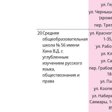
ул. Г
ул. Черныше
(кроме
пер. Трет
20
Средняя
ул. Красно
общеобразовательная
1-35,
школа № 56 имени
ул. Рабо
Хана В.Д. с
ул. К
углубленным
ул. С
изучением русского
пер. Грабов
языка,
18
обществознания и
права
ул. П
ул. Кооп
ул. Набер
Сакмары, 14
8