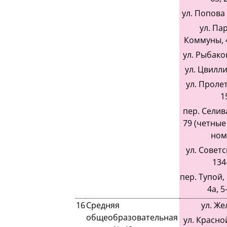
ул. Попова 
ул. Па
Коммуны, 4
ул. Рыбаков
ул. Цвилли
ул. Пролет
1
пер. Селив
79 (четные
ном
ул. Советс
134
пер. Тупой, 1
4а, 5
16
Средняя
ул. Же
общеобразовательная
ул. Красно