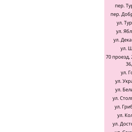
пер. Ту
пер. Доб
ул. Ту
ул. Яб
ул. Дек
ул. 
70 проезд, 2
36,
ул. Г
ул. Укр
ул. Бел
ул. Стол
ул. Гри
ул. Ко
ул. Дост