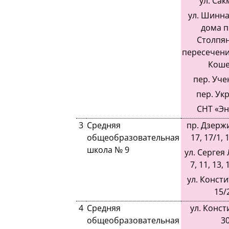
ул. Сак
ул. Шинна
дома п
Столпян
пересечения
Коше
пер. Уче
пер. Ук
СНТ «Эн
3
Средняя
пр. Дзержи
общеобразовательная
17, 17/1, 1
школа № 9
ул. Сергея 
7, 11, 13, 
ул. Консти
15/2
4
Средняя
ул. Конст
общеобразовательная
30