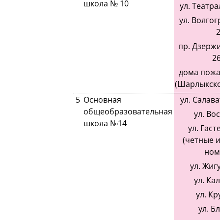
школа № 10
ул. Театра
ул. Волгог
2
пр. Дзержи
26
дома пожа
(Шарлыкско
5
Основная
ул. Салав
общеобразовательная
ул. Во
школа №14
ул. Гаст
(четные 
ном
ул. Жиг
ул. Ка
ул. Кр
ул. Б