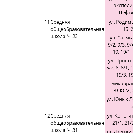
экспеди
Нефтя
11
Средняя
ул. Родимц
общеобразовательная
15, 2
школа № 23
ул. Салмы
9/2, 9/3, 9/
19, 19/1, 
ул. Простор
6/2, 8, 8/1, 
19/3, 19
микрорай
ВЛКСМ, 2
ул. Юных Л
12
Средняя
ул. Констит
общеобразовательная
21/1, 21/2
школа № 31
пр. Дзержинс