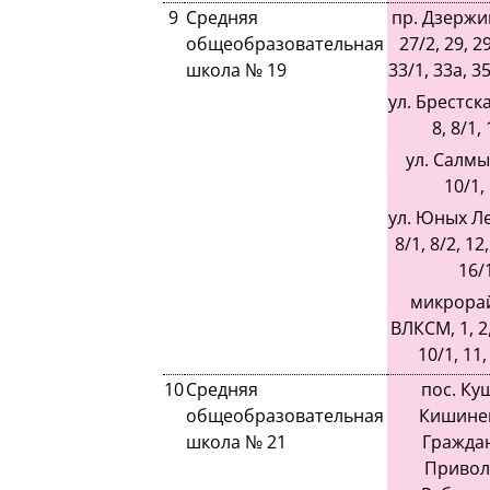
9
Средняя
пр. Дзержин
общеобразовательная
27/2, 29, 29
школа № 19
33/1, 33а, 35
ул. Брестская
8, 8/1, 
ул. Салмы
10/1, 
ул. Юных Ле
8/1, 8/2, 12,
16/1
микрорай
ВЛКСМ, 1, 2, 
10/1, 11,
10
Средняя
пос. Куш
общеобразовательная
Кишинев
школа № 21
Граждан
Приволь