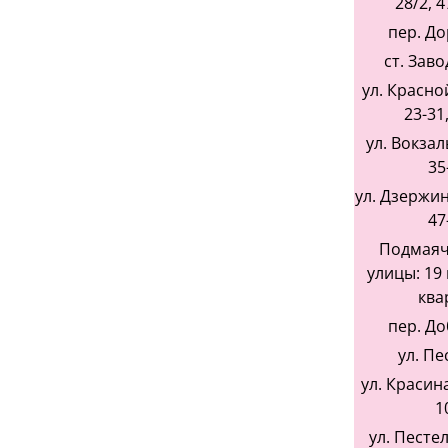
28/2, 4
пер. Д
ст. Заво
ул. Красно
23-31,
ул. Вокзал
35
ул. Дзержин
47
Подмаяч
улицы: 19 
ква
пер. Д
ул. Пе
ул. Красина
1
ул. Пестеля