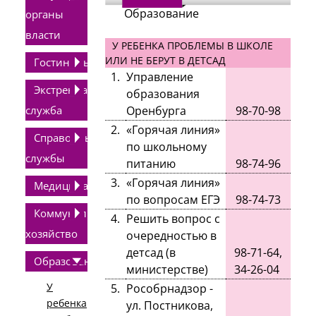
Образование
органы
власти
У РЕБЕНКА ПРОБЛЕМЫ В ШКОЛЕ
ИЛИ НЕ БЕРУТ В ДЕТСАД
Гостиницы
1.
Управление
Экстренная
образования
служба
Оренбурга
98-70-98
2.
«Горячая линия»
Справочные
по школьному
службы
питанию
98-74-96
3.
«Горячая линия»
Медицина
по вопросам ЕГЭ
98-74-73
Коммунальное
4.
Решить вопрос с
хозяйство
очередностью в
детсад (в
98-71-64,
Образование
министерстве)
34-26-04
У
5.
Рособрнадзор -
ребенка
ул. Постникова,