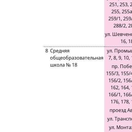
251, 253, 
255, 255а
259/1, 259/
288/2, 2
ул. Шевченко
16, 1
8
Средняя
ул. Промы
общеобразовательная
7, 8, 9, 10,
школа № 18
пр. Побе
155/3, 155/4
156/2, 156/
162, 164, 
166/1, 166/
176, 178, 
проезд А
ул. Трансп
ул. Монта