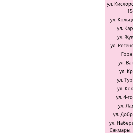
ул. Кислоро
15
ул. Кольц
ул. Ка
ул. Жу
ул. Реген
Гора
ул. Ва
ул. К
ул. Ту
ул. Ко
ул. 4-г
ул. Ла
ул. Доб
ул. Набер
Сакмары, 1