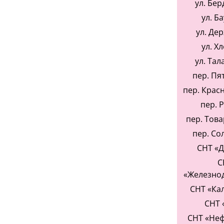
ул. Бер
ул. Б
ул. Де
ул. Х
ул. Тал
пер. Пя
пер. Крас
пер. 
пер. Тов
пер. Со
СНТ «Д
С
«Железно
СНТ «Ка
СНТ 
СНТ «Неф