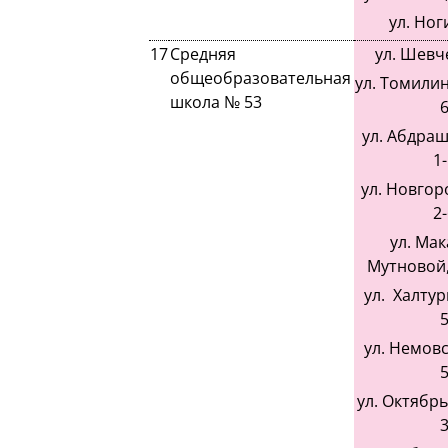
ул. Ног
17
Средняя
ул. Шевче
общеобразовательная
ул. Томилинс
школа № 53
6
ул. Абдраш
1-
ул. Новгоро
2-
ул. Ма
Мутновой, 
ул. Халтури
5
ул. Немовск
5
ул. Октябрьс
3