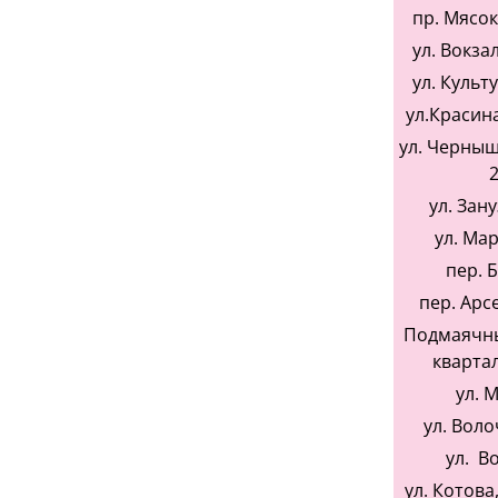
пр. Мясо
ул. Вокзал
ул. Культу
ул.Красина,
ул. Черныш
2
ул. Зан
ул. Ма
пер. 
пер. Арс
Подмаячны
квартал
ул. 
ул. Воло
ул. В
ул. Котова,