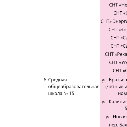
СНТ «Не
СНТ «
СНТ» Энерг
СНТ «Эн
СНТ «С
СНТ «С
СНТ «Река
СНТ «Уг
СНТ «
6
Средняя
ул. Братье
общеобразовательная
(четные 
школа № 15
ном
ул. Калинин
5
ул. Новая 
пер. Ба