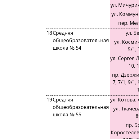
ул. Мичурина
ул. Коммуны
пер. Ме
18
Средняя
ул. Б
общеобразовательная
ул. Космич
школа № 54
5/1, 
ул. Сергея Ла
10, 1
пр. Дзержин
7, 7/1, 9/1, 
19
Средняя
ул. Котова, 
общеобразовательная
ул. Ткачев
школа № 55
8
пр. Б
Коростелевы