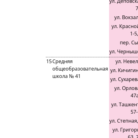
ул. Деповска
7
ул. Вокзал
ул. Красно
1-5,
пер. С
ул. Черныше
15
Средняя
ул. Невел
общеобразовательная
ул. Кичигина
школа № 41
ул. Сухарева
ул. Орлова
47а
ул. Ташкент
57-
ул. Степная,
ул. Григор
63, 