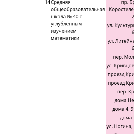
14
Средняя
пр. Б
общеобразовательная
Коростелев
школа № 40 с
2
углубленным
ул. Культурн
изучением
6
математики
ул. Литейна
6
пер. Мо
ул. Кривцова
проезд Кри
проезд Кри
пер. К
дома Не
дома 4, 9
дома
ул. Ногина, 