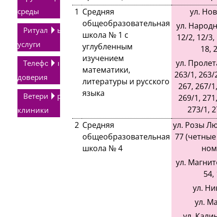
среды
1
Средняя
ул. Нов
общеобразовательная
ул. Народна
Ритуальные
школа № 1 с
12/2, 12/3, 
услуги
углубленным
18, 2
изучением
ул. Пролет
Телефоны
математики,
263/1, 263/2
доверия
литературы и русского
267, 267/1,
языка
Ветеринарные
269/1, 271,
273/1, 2
клиники
2
Средняя
ул. Розы Лю
общеобразовательная
77 (четные
школа № 4
ном
ул. Магнит
54, 
ул. Ни
ул. М
ул. Калин