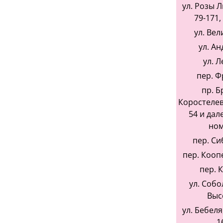
ул. Розы 
79-171,
ул. Вел
ул. Ан
ул. Л
пер. Ф
пр. Б
Коростелевы
54 и дал
ном
пер. Си
пер. Кооп
пер. 
ул. Собо
Выс
ул. Бебеля,
1