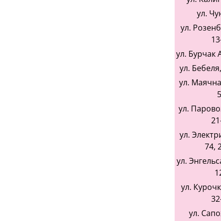
ул. Чу
ул. Розенб
13
ул. Бурчак
ул. Бебеля,
ул. Маячная
5
ул. Парово
21
ул. Электр
74, 
ул. Энгельса
1
ул. Курочк
32
ул. Сап