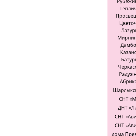
Рубежин
Теплич
Просвещ
Цветоч
Лазурн
Мирнинс
Дамбов
Казанс
Батури
Черкасо
Радужн
Абрик
Шарлыкск
СНТ «М
ДНТ «Л
СНТ «Ави
СНТ «Ави
дома Пре