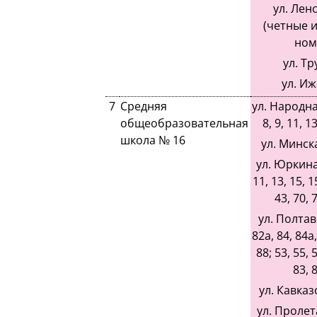
ул. Ленс
(четные 
ном
ул. Тр
ул. И
7
Средняя
ул. Народная,
общеобразовательная
8, 9, 11, 13
школа № 16
ул. Минска
ул. Юркина, 
11, 13, 15, 1
43, 70, 7
ул. Полтавс
82а, 84, 84а,
88; 53, 55, 5
83, 8
ул. Кавказс
ул. Пролет