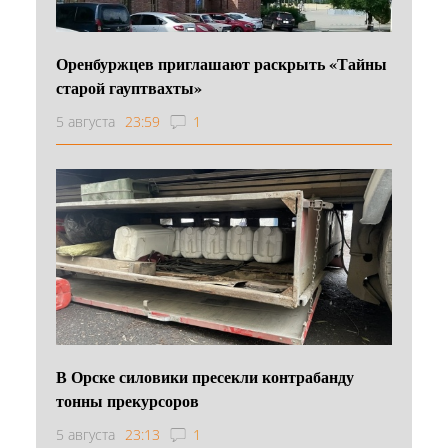
Оренбуржцев приглашают раскрыть «Тайны
старой гауптвахты»
5 августа
23:59
1
В Орске силовики пресекли контрабанду
тонны прекурсоров
5 августа
23:13
1