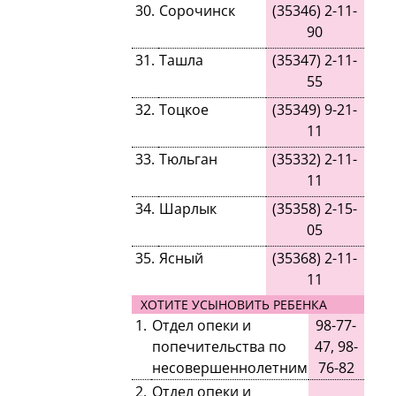
30
.
Сорочинск
(
35346
)
2-11-
90
31
.
Ташла
(
35347
)
2-11-
55
32
.
Тоцкое
(
35349
)
9-21-
11
33
.
Тюльган
(
35332
)
2-11-
11
34
.
Шарлык
(
35358
)
2-15-
05
35
.
Ясный
(
35368)
2-11-
11
ХОТИТЕ УСЫНОВИТЬ РЕБЕНКА
1.
Отдел опеки и
98-77-
попечительства по
47, 98-
несовершеннолетним
76-82
2.
Отдел опеки и