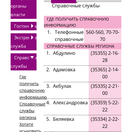
Справочные службы
органы
власти
ГДЕ ПОЛУЧИТЬ СПРАВОЧНУЮ
ИНФОРМАЦИЮ
Гостиницы
1.
Телефонные
560-560, 70-70-
Экстренная
справочные
70
служба
СПРАВОЧНЫЕ СЛУЖБЫ РЕГИОНА
1.
Абдулино
(35355
)
2-16-
Справочные
28
службы
2
.
Адамовка
(
35365
)
2-14-
00
Где
получить
3
.
Акбулак
(
35335
)
2-21-
справочную
00
информацию
4
.
Александровка
(
35359
)
5-22-
Справочные
22
службы
региона
5
.
Беляевка
(
35334
)
2-22-
Хотите
22
усыновить