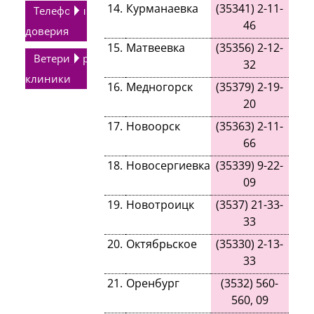
14
.
Курманаевка
(
35341
)
2-11-
Телефоны
46
доверия
15
.
Матвеевка
(
35356
)
2-12-
Ветеринарные
32
клиники
16
.
Медногорск
(
35379
)
2-19-
20
17
.
Новоорск
(
35363
)
2-11-
66
18
.
Новосергиевка
(
35339
)
9-22-
09
19
.
Новотроицк
(
3537
)
21-33-
33
20
.
Октябрьское
(
35330
)
2-13-
33
21
.
Оренбург
(
3532
)
560-
560, 09