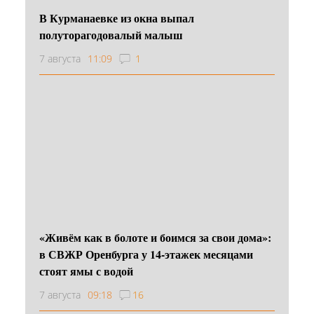
В Курманаевке из окна выпал
полуторагодовалый малыш
7 августа
11:09
1
«Живём как в болоте и боимся за свои дома»:
в СВЖР Оренбурга у 14-этажек месяцами
стоят ямы с водой
7 августа
09:18
16