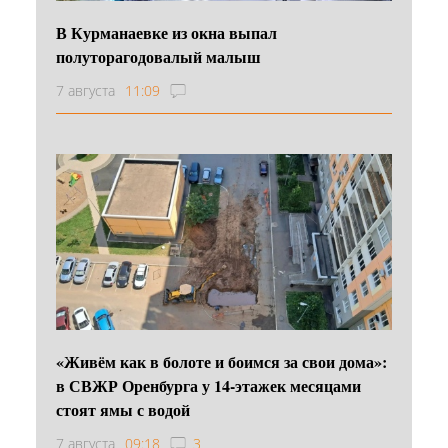
В Курманаевке из окна выпал
полуторагодовалый малыш
7 августа
11:09
«Живём как в болоте и боимся за свои дома»:
в СВЖР Оренбурга у 14-этажек месяцами
стоят ямы с водой
7 августа
09:18
3