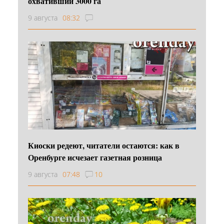
охвативший 3000 га
9 августа
08:32
Киоски редеют, читатели остаются: как в
Оренбурге исчезает газетная розница
9 августа
07:48
10