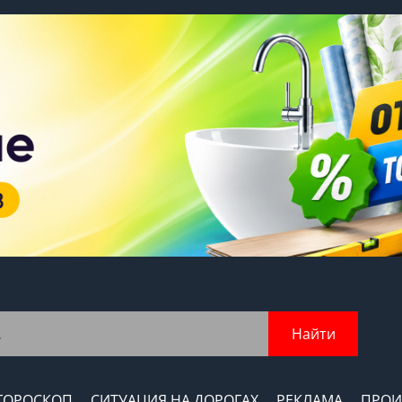
Найти
ГОРОСКОП
СИТУАЦИЯ НА ДОРОГАХ
РЕКЛАМА
ПРОИ