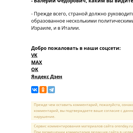
- Валерий Федорович, каким вы видите
- Прежде всего, страной должно руководи
образованное несколькими поли
тическими
Израиле, и в Италии.
Добро пожаловать в наши соцсети:
VK
MAX
OK
Яндекс Дзен
Прежде чем оставить комментарий, пожалуйста, ознак
комментарий, вы подтверждаете ваше согласие с данн
нарушение.
Сервис комментирования материалов сайта orenday.ru н
При размещении комментария редакция сайта в целях