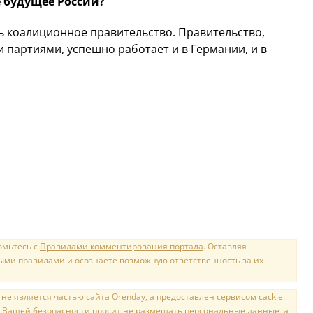
 будущее России?
ть коалиционное правительство. Правительство,
 партиями, успешно работает и в Германии, и в
омьтесь с
Правилами комментирования портала
. Оставляя
ыми правилами и осознаете возможную ответственность за их
е является частью сайта Orenday, а предоставлен сервисом cackle.
 Вашей безопасности просит не размещать персональные данные, а