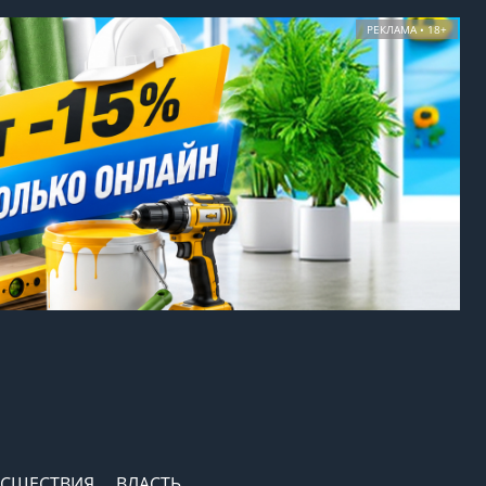
РЕКЛАМА • 18+
СШЕСТВИЯ
ВЛАСТЬ