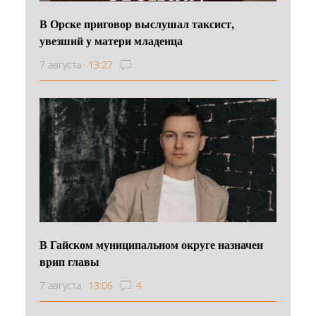
В Орске приговор выслушал таксист,
увезший у матери младенца
7 августа
13:27
В Гайском муниципальном округе назначен
врип главы
7 августа
13:06
4