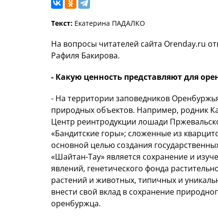
Текст:
Екатерина ПАДАЛКО
На вопросы читателей сайта Orenday.ru о
Рафиля Бакирова.
- Какую ценность представляют для ор
- На территории заповедников Оренбуржь
природных объектов. Например, родник Ка
Центр реинтродукции лошади Пржевальског
«Бандитские горы»; сложенные из кварцито
основной целью создания государственны
«Шайтан-Тау» является сохранение и изуч
явлений, генетического фонда растительн
растений и животных, типичных и уникальн
внести свой вклад в сохранение природног
оренбуржца.