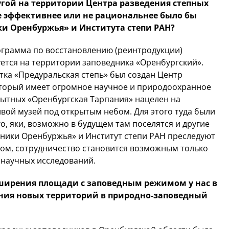
угой на территории Центра разведения степных
е эффективнее или не рациональнее было бы
и Оренбуржья» и Института степи РАН?
рограмма по восстановлению (реинтродукции)
ется на территории заповедника «Оренбургский».
тка «Предуральская степь» был создан Центр
торый имеет огромное научное и природоохранное
пытных «Оренбургская Тарпания» нацелен на
ивой музей под открытым небом. Для этого туда были
, яки, возможно в будущем там поселятся и другие
дники Оренбуржья» и Институт степи РАН преследуют
азом, сотрудничество становится возможным только
 научных исследований.
ширения площади с заповедным режимом у нас в
ения новых территорий в природно-заповедный