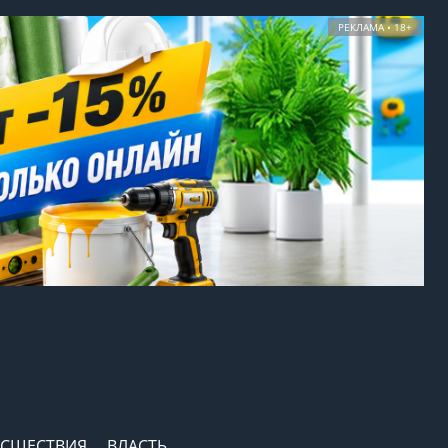
РЕКЛАМА • 18+
СШЕСТВИЯ
ВЛАСТЬ