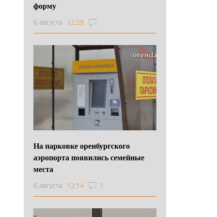
форму
6 августа
12:29
На парковке оренбургского
аэропорта появились семейные
места
6 августа
12:14
1