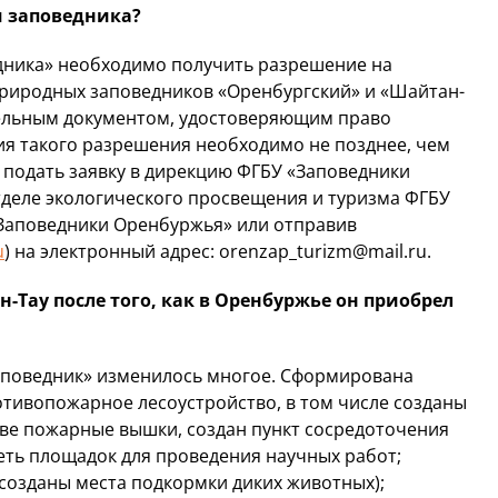
м заповедника?
едника» необходимо получить разрешение на
риродных заповедников «Оренбургский» и «Шайтан-
тельным документом, удостоверяющим право
ия такого разрешения необходимо не позднее, чем
 подать заявку в дирекцию ФГБУ «Заповедники
тделе экологического просвещения и туризма ФГБУ
 - «Заповедники Оренбуржья» или отправив
u
) на электронный адрес: orenzap_turizm@mail.ru.
-Тау после того, как в Оренбуржье он приобрел
заповедник» изменилось многое. Сформирована
тивопожарное лесоустройство, в том числе созданы
ве пожарные вышки, создан пункт сосредоточения
еть площадок для проведения научных работ;
созданы места подкормки диких животных);