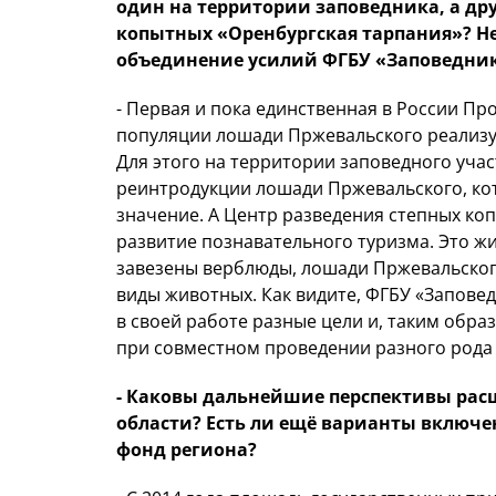
один на территории заповедника, а др
копытных «Оренбургская тарпания»? Н
объединение усилий ФГБУ «Заповедник
- Первая и пока единственная в России П
популяции лошади Пржевальского реализу
Для этого на территории заповедного учас
реинтродукции лошади Пржевальского, ко
значение. А Центр разведения степных ко
развитие познавательного туризма. Это ж
завезены верблюды, лошади Пржевальского
виды животных. Как видите, ФГБУ «Запове
в своей работе разные цели и, таким обр
при совместном проведении разного рода
- Каковы дальнейшие перспективы рас
области? Есть ли ещё варианты включ
фонд региона?