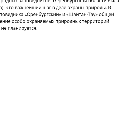
риродных заповедников в Оренбургской области была
.га). Это важнейший шаг в деле охраны природы. В
аповедника «Оренбургский» и «Шайтан-Тау» общей
рение особо охраняемых природных территорий
не планируется.