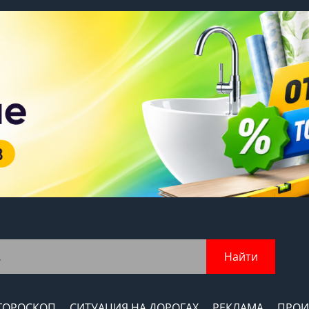
Найти
ГОРОСКОП
СИТУАЦИЯ НА ДОРОГАХ
РЕКЛАМА
ПРОИ