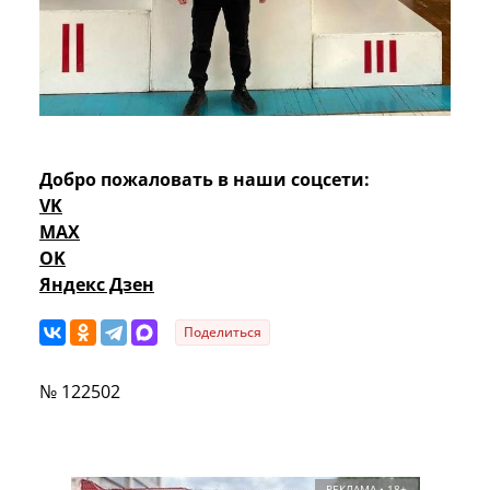
Добро пожаловать в наши соцсети:
VK
MAX
OK
Яндекс Дзен
Поделиться
№ 122502
РЕКЛАМА • 18+