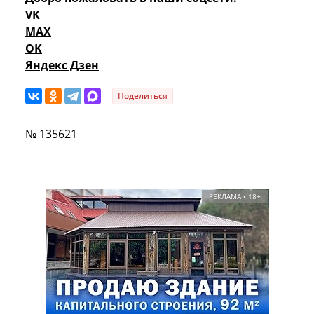
VK
MAX
OK
Яндекс Дзен
Поделиться
№ 135621
РЕКЛАМА • 18+