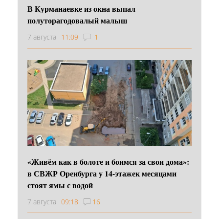
В Курманаевке из окна выпал
полуторагодовалый малыш
7 августа
11:09
1
«Живём как в болоте и боимся за свои дома»:
в СВЖР Оренбурга у 14-этажек месяцами
стоят ямы с водой
7 августа
09:18
16