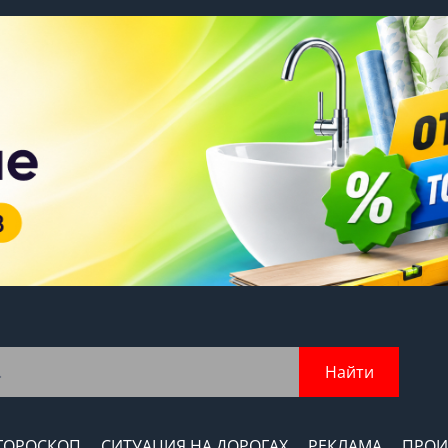
Найти
ГОРОСКОП
СИТУАЦИЯ НА ДОРОГАХ
РЕКЛАМА
ПРОИ