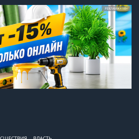
РЕКЛАМА • 18+
СШЕСТВИЯ
ВЛАСТЬ