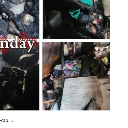
ар....