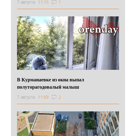
7 августа
11:15
1
В Курманаевке из окна выпал
полуторагодовалый малыш
7 августа
11:09
2