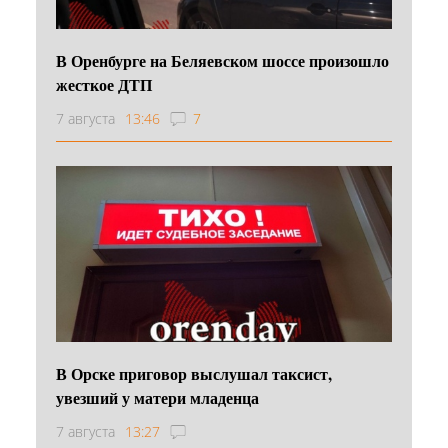
В Оренбурге на Беляевском шоссе произошло
жесткое ДТП
7 августа
13:46
7
В Орске приговор выслушал таксист,
увезший у матери младенца
7 августа
13:27