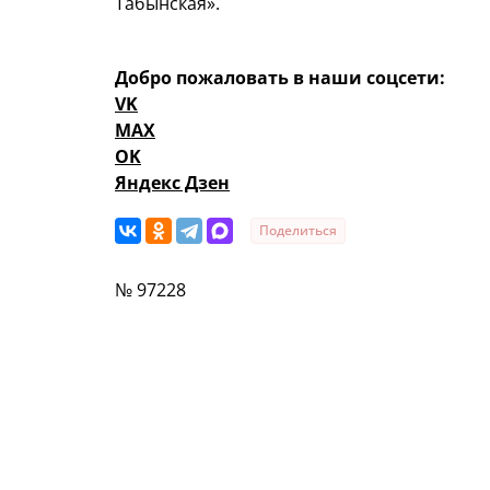
Табынская».
Добро пожаловать в наши соцсети:
VK
MAX
OK
Яндекс Дзен
Поделиться
№ 97228