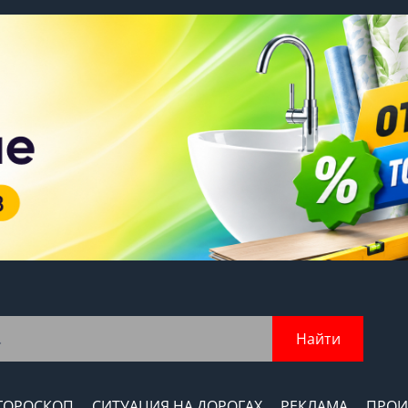
Найти
ГОРОСКОП
СИТУАЦИЯ НА ДОРОГАХ
РЕКЛАМА
ПРОИ