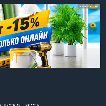
РЕКЛАМА • 18+
СШЕСТВИЯ
ВЛАСТЬ