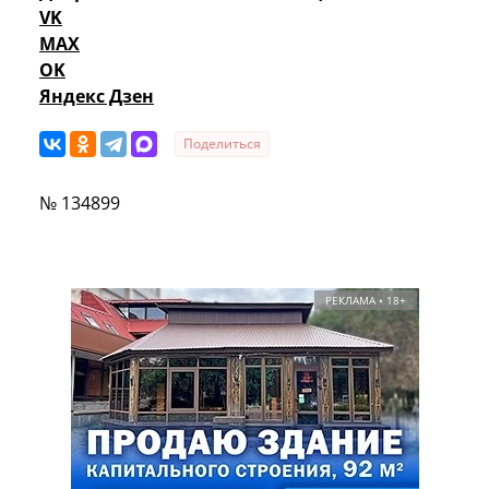
VK
MAX
OK
Яндекс Дзен
Поделиться
№ 134899
РЕКЛАМА • 18+