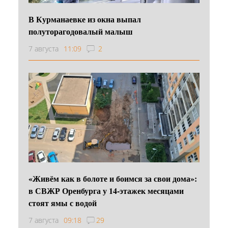
В Курманаевке из окна выпал
полуторагодовалый малыш
7 августа
11:09
2
«Живём как в болоте и боимся за свои дома»:
в СВЖР Оренбурга у 14-этажек месяцами
стоят ямы с водой
7 августа
09:18
29