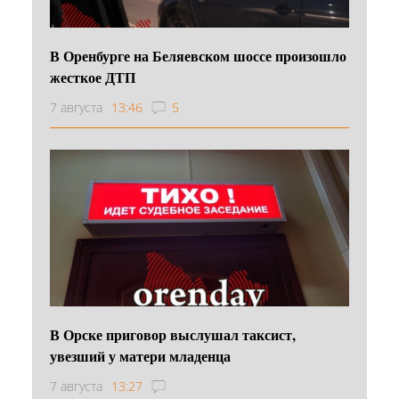
В Оренбурге на Беляевском шоссе произошло
жесткое ДТП
7 августа
13:46
5
В Орске приговор выслушал таксист,
увезший у матери младенца
7 августа
13:27