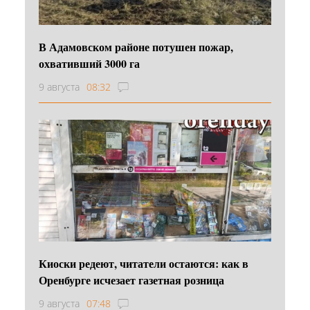
В Адамовском районе потушен пожар,
охвативший 3000 га
9 августа
08:32
Киоски редеют, читатели остаются: как в
Оренбурге исчезает газетная розница
9 августа
07:48