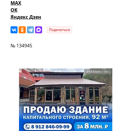
MAX
OK
Яндекс Дзен
Поделиться
№ 134945
РЕКЛАМА • 18+