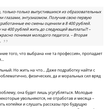
а, только-только выпустившихся из образовательных
и глазами, энтузиазмом. Получив свою первую
тработанные ею смены оценили в 8 400 рублей.
у на 400 рублей жить до следующей выплаты?! –
красно понимая молодого педагога. – Вторая
…
ание того, что выбрана «не та профессия», пропадает
и…
ельный. Но жить на что… Даже подработку найти с
роблематично, физических, да и моральных сил вряд
роблему, она будет лишь усугубляться. Молодые
 некоторые увольняются, не отработав и месяца –
ать копейки и слушать рассказы про будущую