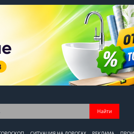
Найти
ГОРОСКОП
СИТУАЦИЯ НА ДОРОГАХ
РЕКЛАМА
ПРОИ