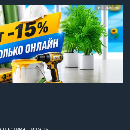
РЕКЛАМА • 18+
СШЕСТВИЯ
ВЛАСТЬ