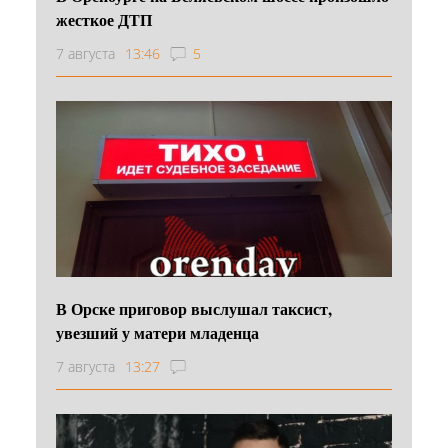
жесткое ДТП
7 августа
13:46
5
В Орске приговор выслушал таксист,
увезший у матери младенца
7 августа
13:27